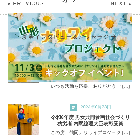
« PREVIOUS
NEXT »
新着インタビュー＆メッセージ
2026年4月25日
【かみのやま3期生募集】「好き」を
小さな仕事に. ENJOY! ナリワイ部 か
みのやま、スタート！
いつも活動を応援、ありがとうご […]
2024年6月28日
令和6年度 男女共同参画社会づくり
功労者 内閣総理大臣表彰受賞
この度、鶴岡ナリワイプロジェク […]