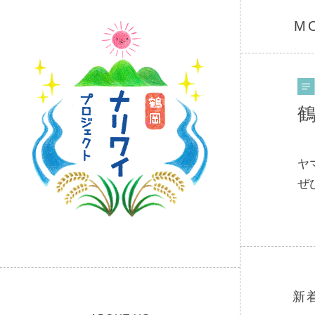
M
ヤ
ぜ
新