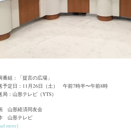
演番組：「提言の広場」
送予定日：11月26日（土） 午前7時半〜午前8時
送局：山形テレビ（YTS）
画 山形経済同友会
作 山形テレビ
ad more]