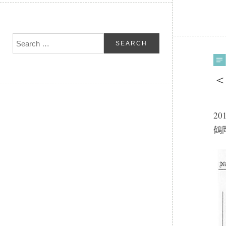
＜
2
鶴