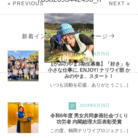
« PREVIOUS
NEXT »
新着インタビュー＆メッセージ
2026年4月25日
【かみのやま3期生募集】「好き」を
小さな仕事に. ENJOY! ナリワイ部 か
みのやま、スタート！
いつも活動を応援、ありがとうご […]
2024年6月28日
令和6年度 男女共同参画社会づくり
功労者 内閣総理大臣表彰受賞
この度、鶴岡ナリワイプロジェク […]