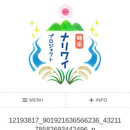
MENU
INFO
12193817_901921636566236_43211
78582693442496_n