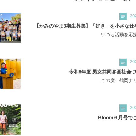
20
【かみのやま3期生募集】「好き」を小さな仕事に
いつも活動を応援
20
令和6年度 男女共同参画社会
この度、鶴岡ナリ
20
Bloom６月号