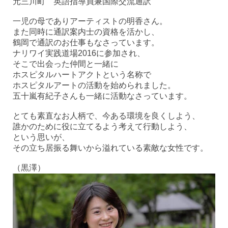
元三川町 英語指導員兼国際交流通訳
一児の母でありアーティストの明香さん。
また同時に通訳案内士の資格を活かし、
鶴岡で通訳のお仕事もなさっています。
ナリワイ実践道場2016に参加され、
そこで出会った仲間と一緒に
ホスピタルハートアクトという名称で
ホスピタルアートの活動を始められました。
五十嵐有紀子さんも一緒に活動なさっています。
とても素直なお人柄で、今ある環境を良くしよう、
誰かのために役に立てるよう考えて行動しよう、
という思いが、
その立ち居振る舞いから溢れている素敵な女性です。
（黒澤）