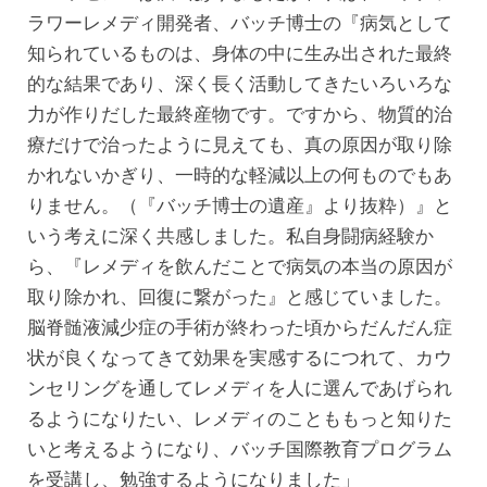
ラワーレメディ開発者、バッチ博士の『病気として
知られているものは、身体の中に生み出された最終
的な結果であり、深く長く活動してきたいろいろな
力が作りだした最終産物です。ですから、物質的治
療だけで治ったように見えても、真の原因が取り除
かれないかぎり、一時的な軽減以上の何ものでもあ
りません。（『バッチ博士の遺産』より抜粋）』と
いう考えに深く共感しました。私自身闘病経験か
ら、『レメディを飲んだことで病気の本当の原因が
取り除かれ、回復に繋がった』と感じていました。
脳脊髄液減少症の手術が終わった頃からだんだん症
状が良くなってきて効果を実感するにつれて、カウ
ンセリングを通してレメディを人に選んであげられ
るようになりたい、レメディのことももっと知りた
いと考えるようになり、バッチ国際教育プログラム
を受講し、勉強するようになりました」